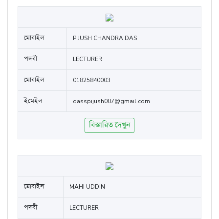
মোবাইল
PIJUSH CHANDRA DAS
পদবী
LECTURER
মোবাইল
01825840003
ইমেইল
dasspijush007@gmail.com
বিস্তারিত দেখুন
মোবাইল
MAHI UDDIN
পদবী
LECTURER