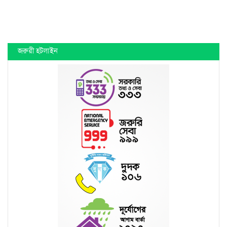
জরুরী হটলাইন