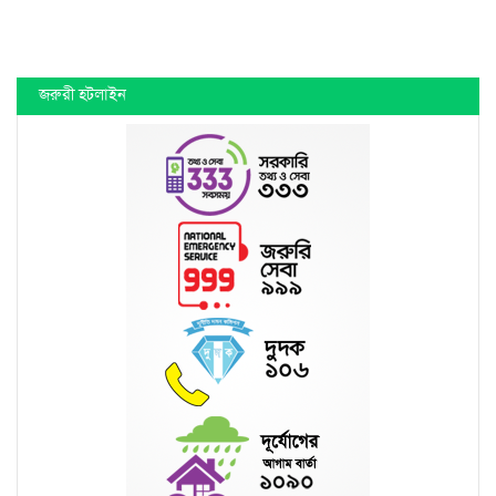
জরুরী হটলাইন