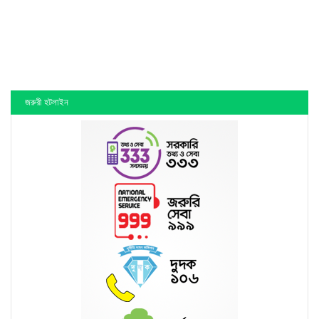
জরুরী হটলাইন