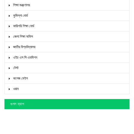
শিক্ষা মন্ত্রণালয়
কুমিল্লা বোর্ড
কারিগরি শিক্ষা বোর্ড
জেলা শিক্ষা অফিস
জাতীয় বিশ্ববিদ্যালয়
এইচ এস সি এডমিশন
টেস্ট
কলেজ মেইল
ওয়ান
গুগল ম্যাপ